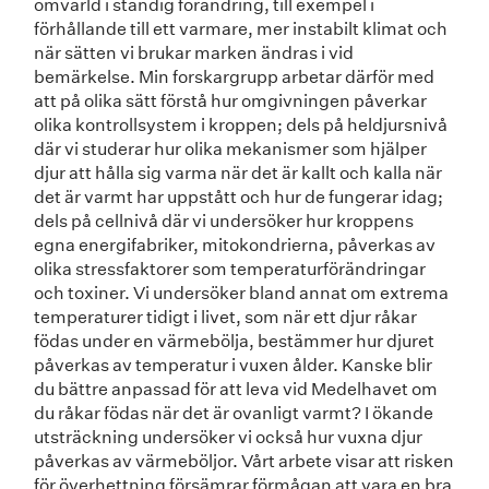
omvärld i ständig förändring, till exempel i
förhållande till ett varmare, mer instabilt klimat och
när sätten vi brukar marken ändras i vid
bemärkelse. Min forskargrupp arbetar därför med
att på olika sätt förstå hur omgivningen påverkar
olika kontrollsystem i kroppen; dels på heldjursnivå
där vi studerar hur olika mekanismer som hjälper
djur att hålla sig varma när det är kallt och kalla när
det är varmt har uppstått och hur de fungerar idag;
dels på cellnivå där vi undersöker hur kroppens
egna energifabriker, mitokondrierna, påverkas av
olika stressfaktorer som temperaturförändringar
och toxiner. Vi undersöker bland annat om extrema
temperaturer tidigt i livet, som när ett djur råkar
födas under en värmebölja, bestämmer hur djuret
påverkas av temperatur i vuxen ålder. Kanske blir
du bättre anpassad för att leva vid Medelhavet om
du råkar födas när det är ovanligt varmt? I ökande
utsträckning undersöker vi också hur vuxna djur
påverkas av värmeböljor. Vårt arbete visar att risken
för överhettning försämrar förmågan att vara en bra