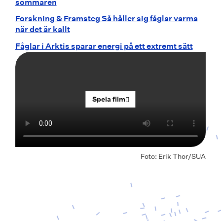
sommaren
Forskning & Framsteg Så håller sig fåglar varma
när det är kallt
Fåglar i Arktis sparar energi på ett extremt sätt
Spela film
Foto: Erik Thor/SUA