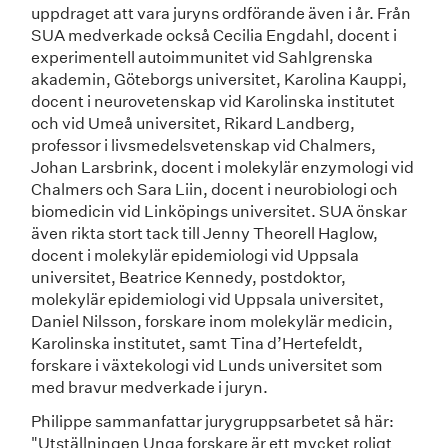
uppdraget att vara juryns ordförande även i år. Från
SUA medverkade också Cecilia Engdahl, docent i
experimentell autoimmunitet vid Sahlgrenska
akademin, Göteborgs universitet, Karolina Kauppi,
docent i neurovetenskap vid Karolinska institutet
och vid Umeå universitet, Rikard Landberg,
professor i livsmedelsvetenskap vid Chalmers,
Johan Larsbrink, docent i molekylär enzymologi vid
Chalmers och Sara Liin, docent i neurobiologi och
biomedicin vid Linköpings universitet. SUA önskar
även rikta stort tack till Jenny Theorell Haglow,
docent i molekylär epidemiologi vid Uppsala
universitet, Beatrice Kennedy, postdoktor,
molekylär epidemiologi vid Uppsala universitet,
Daniel Nilsson, forskare inom molekylär medicin,
Karolinska institutet, samt Tina d’Hertefeldt,
forskare i växtekologi vid Lunds universitet som
med bravur medverkade i juryn.
Philippe sammanfattar jurygruppsarbetet så här:
"Utställningen Unga forskare är ett mycket roligt